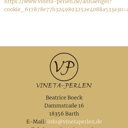
https://www.vineta-perlen.de/anhaenger?
cookie_617878e77b3249893252e4088a533a30=a
Beatrice Boeck
Dammstraße 16
18356 Barth
E-Mail:
info@vinetaperlen.de